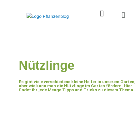
Zum
Inhalt
springen
Nützlinge
Es gibt viele verschiedene kleine Helfer in unserem Garten,
aber wie kann man die Nützlinge im Garten fördern. Hier
findet ihr jede Menge Tipps und Tricks zu diesem Thema…
Seite
Seite
Seite
Seite
Seite
Seite