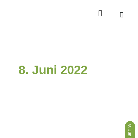
Zum
Inhalt
springen
8. Juni 2022
8. Juni 2022