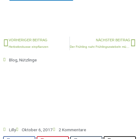
Zurück
N
VORHERIGER BEITRAG
NÄCHSTER BEITRAG
Herbstkrokusse einpflanzen
Der Frühling naht Frühlingszwiebeln müssen noch gepflanzt werden
Blog
,
Nützlinge
Lilly
Oktober 6, 2017
2 Kommentare