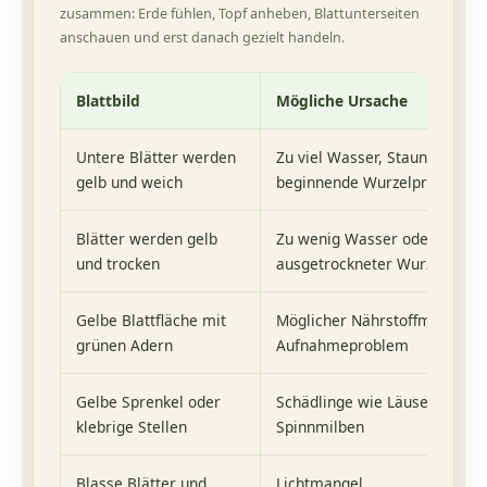
zusammen: Erde fühlen, Topf anheben, Blattunterseiten
anschauen und erst danach gezielt handeln.
Blattbild
Mögliche Ursache
Untere Blätter werden
Zu viel Wasser, Staunässe od
gelb und weich
beginnende Wurzelprobleme
Blätter werden gelb
Zu wenig Wasser oder stark
und trocken
ausgetrockneter Wurzelballe
Gelbe Blattfläche mit
Möglicher Nährstoffmangel o
grünen Adern
Aufnahmeproblem
Gelbe Sprenkel oder
Schädlinge wie Läuse, Thrips
klebrige Stellen
Spinnmilben
Blasse Blätter und
Lichtmangel