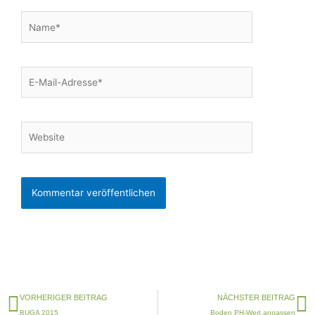
Name*
E-
Mail-
Adresse*
Website
Zurück
N
VORHERIGER BEITRAG
NÄCHSTER BEITRAG
BUGA 2015
Boden PH-Wert anpassen