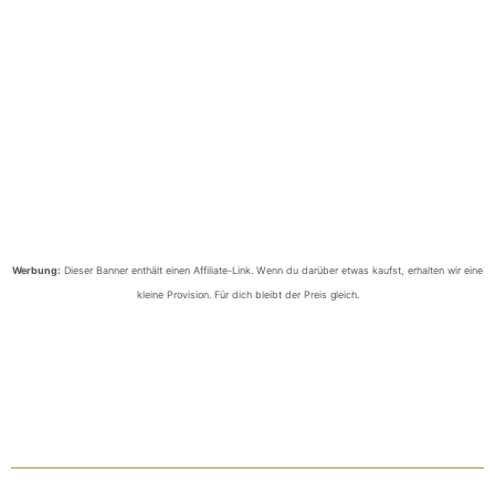
Werbung:
Dieser Banner enthält einen Affiliate-Link. Wenn du darüber etwas kaufst, erhalten wir eine
kleine Provision. Für dich bleibt der Preis gleich.