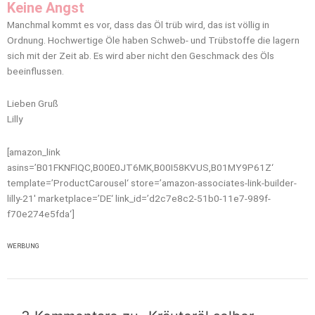
Keine Angst
Manchmal kommt es vor, dass das Öl trüb wird, das ist völlig in
Ordnung. Hochwertige Öle haben Schweb- und Trübstoffe die lagern
sich mit der Zeit ab. Es wird aber nicht den Geschmack des Öls
beeinflussen.
Lieben Gruß
Lilly
[amazon_link
asins=’B01FKNFIQC,B00E0JT6MK,B00I58KVUS,B01MY9P61Z‘
template=’ProductCarousel‘ store=’amazon-associates-link-builder-
lilly-21′ marketplace=’DE‘ link_id=’d2c7e8c2-51b0-11e7-989f-
f70e274e5fda‘]
WERBUNG