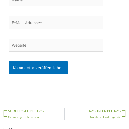
E-
Mail-
Adresse*
Website
Zurück
N
VORHERIGER BEITRAG
NÄCHSTER BEITRAG
Schädlinge bekämpfen
Nützliche Gartengeräte