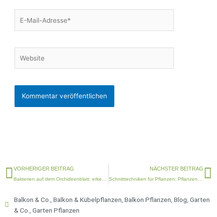
E-
Mail-
Adresse*
Website
Zurück
N
VORHERIGER BEITRAG
NÄCHSTER BEITRAG
Bakterien auf dem Orchideenblatt: erkennen & richtig handeln
Schnitttechniken für Pflanzen: Pflanzenschnitt, Auslichten & Verjüngen einfach erklärt
Balkon & Co.
,
Balkon & Kübelpflanzen
,
Balkon Pflanzen
,
Blog
,
Garten
& Co.
,
Garten Pflanzen