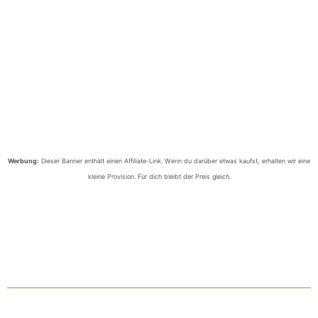
Werbung:
Dieser Banner enthält einen Affiliate-Link. Wenn du darüber etwas kaufst, erhalten wir eine
kleine Provision. Für dich bleibt der Preis gleich.