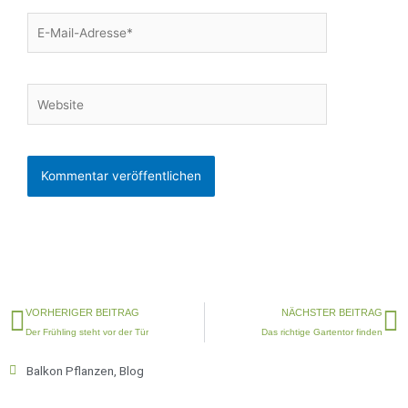
E-
Mail-
Adresse*
Website
Zurück
N
VORHERIGER BEITRAG
NÄCHSTER BEITRAG
Der Frühling steht vor der Tür
Das richtige Gartentor finden
Balkon Pflanzen
,
Blog