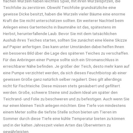
flachen Wurzeln haben leichtes Spiel, mit ihren Wurzelspitzen, die
Teichfolie zu zerstören. Obwohl Teichfolie grundsätzliche eine
gewisse Dicke besitzt, haben die Wurzeln vieler Bäume eine enorme
Kraft die Sie nicht unterschätzen sollten. Ein weiterer Nachteil beim
Anlegen eines Gartenteichs in Baumnähe ist das, spätestens im
Herbst, herunterfallende Laub. Bevor Sie mit dem tatsächlichen
Aushub ihres Teiches starten, sollten Sie zunächst eine kleine Skizze
auf Papier anfertigen. Das kann unter Umständen dabei helfen Ihnen
ein besseres Bild über die Lage des späteren Teiches zu verschaffen.
Für das Anbringen einer Pumpe sollte sich ein Stromanschluss in
erreichbarer Nähe befinden. Je größer der Teich, desto mehr kann auf
eine Pumpe verzichtet werden, da sich dieses Feuchtbiotop ab einer
gewissen Größe ganz natürlich selber reguliert. Dies gilt allerdings
nicht für Fischteiche. Diese müssen stets gesäubert und gefiltert
werden. Große, schwere Steine sind zudem Ideal um später den
Teichrand- und Folie zu beschweren und zu befestigen. Auch wenn Sie
nur einen kleinen Teich anlegen möchten. Eine Tiefe von mindestens
einem Meter sollte die tiefste Stelle schon bieten um Tieren im
Sommer durch diese Tiefe eine kühle Temperatur bieten zu können
und in der kalten Jahreszeit vielen Arten das Überwintern zu
gewährleisten.