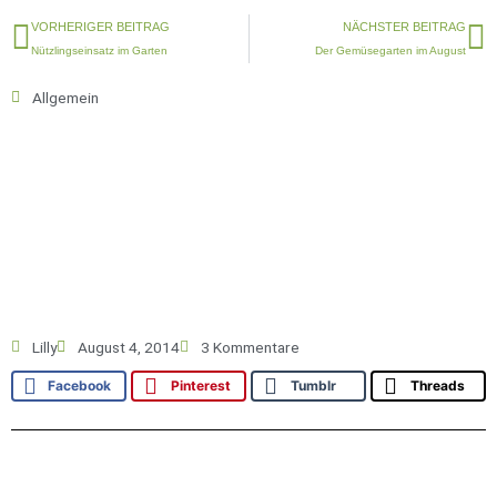
Zurück
N
VORHERIGER BEITRAG
NÄCHSTER BEITRAG
Nützlingseinsatz im Garten
Der Gemüsegarten im August
Allgemein
Lilly
August 4, 2014
3 Kommentare
Facebook
Pinterest
Tumblr
Threads