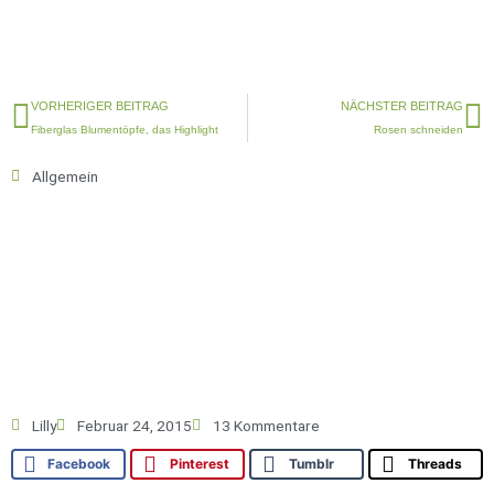
Zurück
N
VORHERIGER BEITRAG
NÄCHSTER BEITRAG
Fiberglas Blumentöpfe, das Highlight
Rosen schneiden
Allgemein
Lilly
Februar 24, 2015
13 Kommentare
Facebook
Pinterest
Tumblr
Threads