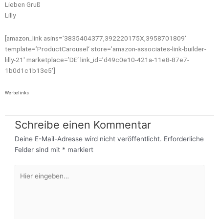
Lieben Gruß
Lilly
[amazon_link asins=’3835404377,392220175X,3958701809′
template=’ProductCarousel‘ store=’amazon-associates-link-builder-
lilly-21′ marketplace=’DE‘ link_id=’d49c0e10-421a-11e8-87e7-
1b0d1c1b13e5′]
Werbelinks
Schreibe einen Kommentar
Deine E-Mail-Adresse wird nicht veröffentlicht.
Erforderliche
Felder sind mit
*
markiert
Hier
eingeben…