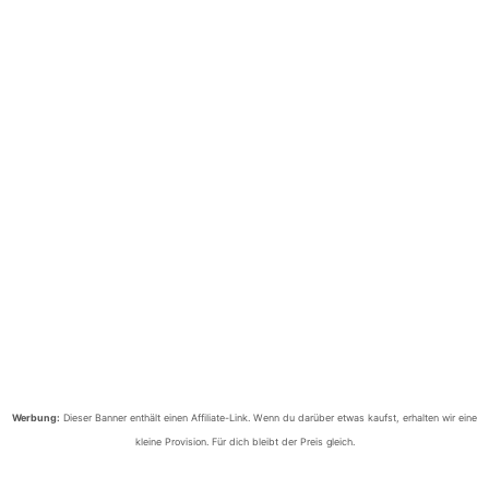
Werbung:
Dieser Banner enthält einen Affiliate-Link. Wenn du darüber etwas kaufst, erhalten wir eine
kleine Provision. Für dich bleibt der Preis gleich.