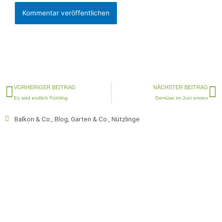
Zurück
N
VORHERIGER BEITRAG
NÄCHSTER BEITRAG
Es wird endlich Frühling
Gemüse im Juni ernten
Balkon & Co.
,
Blog
,
Garten & Co.
,
Nützlinge