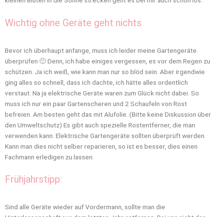
kleinen Blüten in die Sonne strecken geht es bei mir auch schon los.
Wichtig ohne Geräte geht nichts
Bevor ich überhaupt anfange, muss ich leider meine Gartengeräte
überprüfen 🙁 Denn, ich habe einiges vergessen, es vor dem Regen zu
schützen. Ja ich weiß, wie kann man nur so blöd sein. Aber irgendwie
ging alles so schnell, dass ich dachte, ich hätte alles ordentlich
verstaut. Na ja elektrische Geräte waren zum Glück nicht dabei. So
muss ich nur ein paar Gartenscheren und 2 Schaufeln von Rost
befreien. Am besten geht das mit Alufolie. (Bitte keine Diskussion über
den Umweltschutz) Es gibt auch spezielle Rostentferner, die man
verwenden kann. Elektrische Gartengeräte sollten überprüft werden.
Kann man dies nicht selber reparieren, so ist es besser, dies einen
Fachmann erledigen zu lassen.
Frühjahrstipp:
Sind alle Geräte wieder auf Vordermann, sollte man die