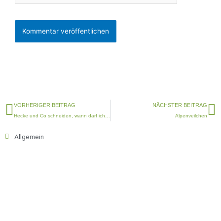
Zurück
N
VORHERIGER BEITRAG
NÄCHSTER BEITRAG
Hecke und Co schneiden, wann darf ich das?
Alpenveilchen
Allgemein