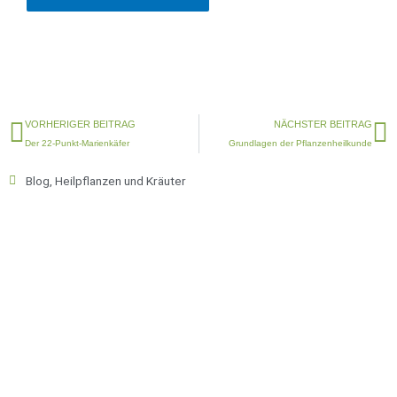
Zurück
N
VORHERIGER BEITRAG
NÄCHSTER BEITRAG
Der 22-Punkt-Marienkäfer
Grundlagen der Pflanzenheilkunde
Blog
,
Heilpflanzen und Kräuter