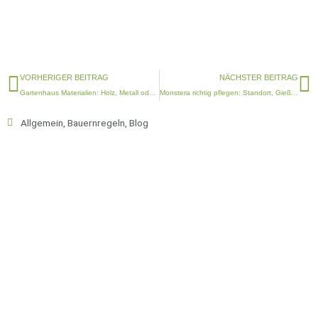
Zurück
N
VORHERIGER BEITRAG
NÄCHSTER BEITRAG
Gartenhaus Materialien: Holz, Metall oder Kunststoff?
Monstera richtig pflegen: Standort, Gießen und typische Probleme
Allgemein
,
Bauernregeln
,
Blog