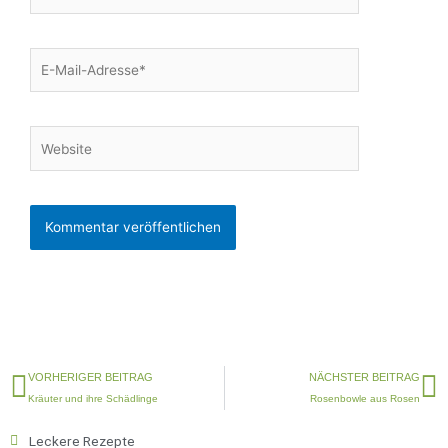
E-
Mail-
Adresse*
Website
Zurück
N
VORHERIGER BEITRAG
NÄCHSTER BEITRAG
Kräuter und ihre Schädlinge
Rosenbowle aus Rosen
Leckere Rezepte