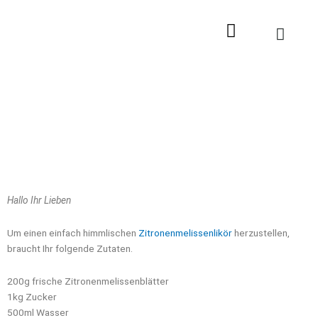
Zum
Inhalt
springen
Hallo Ihr Lieben
Um einen einfach himmlischen
Zitronenmelissenlikör
herzustellen,
braucht Ihr folgende Zutaten.
200g frische Zitronenmelissenblätter
1kg Zucker
500ml Wasser