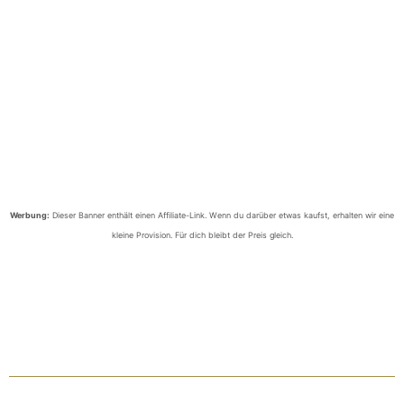
Werbung:
Dieser Banner enthält einen Affiliate-Link. Wenn du darüber etwas kaufst, erhalten wir eine
kleine Provision. Für dich bleibt der Preis gleich.