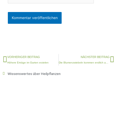
Zurück
N
VORHERIGER BEITRAG
NÄCHSTER BEITRAG
Höhere Erträge im Garten erzielen
Die Blumenzwiebeln kommen endlich aus der Erde
Wissenswertes über Heilpflanzen